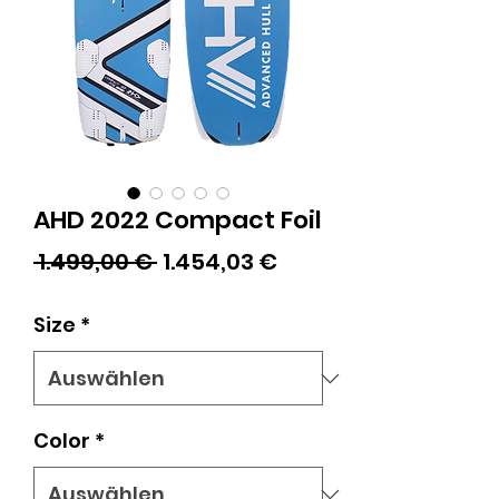
AHD 2022 Compact Foil
Standardpreis
Sale-
 1.499,00 € 
1.454,03 €
Preis
Size
*
Color
*