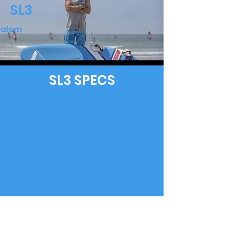
SL3
lalom
SL3
SPECS