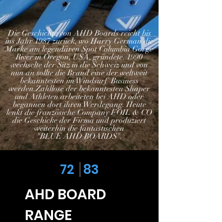
Die Geschichte von AHD Boards reicht bis
ins Jahr 1987 zurück, wo Harry German die
Marke am legendären Spot Columbia Gorge
River in Oregon, USA, gründete. 1990
wechselte der Sitz in die Schweiz und von
nun an sollte die Brand eine der weltweit
bekanntesten im Windsurf Business
werden.Zahllose der bekanntesten Shaper
und Athleten arbeiteten bei AHD oder
begannen dort ihren Werdegang. Heute
lenkt die französiche Company FOIL & CO
die Geschicke der Firma und produziert
weiterhin die fantastischen
"BLUE AHD BOARDS".
72 83
AHD BOARD
RANGE