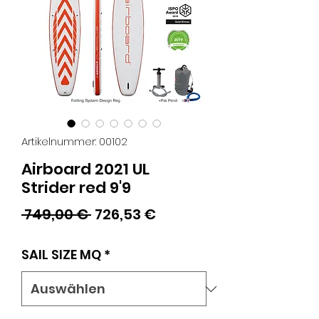
Artikelnummer: 00102
Airboard 2021 UL
Strider red 9'9
Standardpreis
Sale-
 749,00 € 
726,53 €
Preis
SAIL SIZE MQ
*