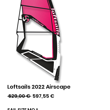
Loftsails 2022 Airscape
Standardpreis
Sale-
 629,00 € 
597,55 €
Preis
SAIL SIZE MQ
*